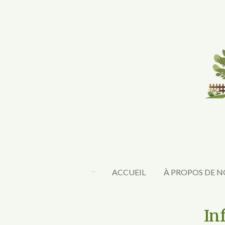
Passer
au
contenu
principal
ACCUEIL
À PROPOS DE 
Informa